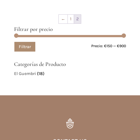
←
1
2
Filtrar por precio
Precio
Precio
Precio:
€150
—
€900
Filtrar
mínim
máxim
Categorías de Producto
El Guembri
(18)