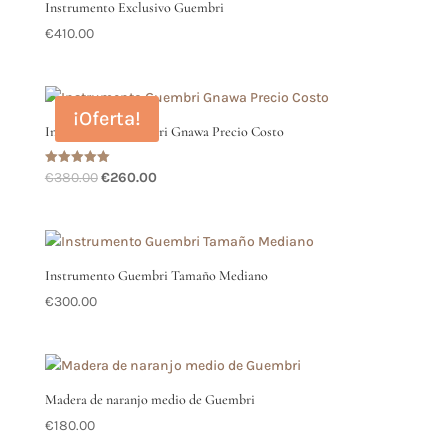
Instrumento Exclusivo Guembri
€
410.00
¡Oferta!
Instrumento Guembri Gnawa Precio Costo
El
El
Valorado
€
380.00
€
260.00
con
precio
precio
5.00
de 5
original
actual
era:
es:
€380.00.
€260.00.
Instrumento Guembri Tamaño Mediano
€
300.00
Madera de naranjo medio de Guembri
€
180.00