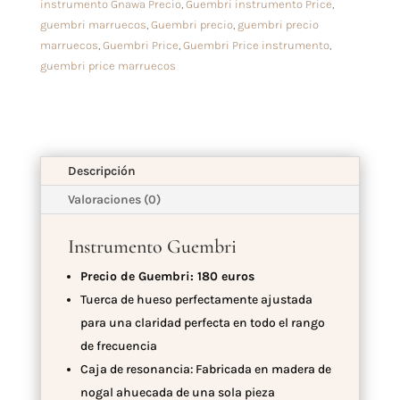
instrumento Gnawa Precio
,
Guembri instrumento Price
,
guembri marruecos
,
Guembri precio
,
guembri precio
marruecos
,
Guembri Price
,
Guembri Price instrumento
,
guembri price marruecos
Descripción
Valoraciones (0)
Instrumento
Guembri
Precio de Guembri: 180 euros
Tuerca de hueso perfectamente ajustada
para una claridad perfecta en todo el rango
de frecuencia
Caja de resonancia: Fabricada en madera de
nogal ahuecada de una sola pieza