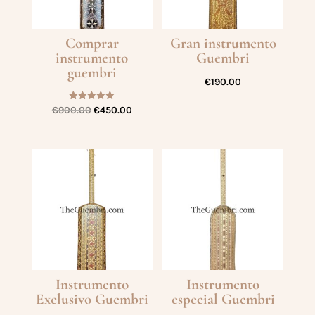
Comprar
Gran instrumento
instrumento
Guembri
guembri
€
190.00
Valorado
El
El
€
900.00
€
450.00
con
5.00
precio
precio
de 5
original
actual
era:
es:
€900.00.
€450.00.
Instrumento
Instrumento
Exclusivo Guembri
especial Guembri