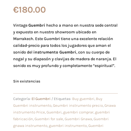
€
180.00
Vintage
Guembri
hecho a mano en nuestra sede central
y expuesto en nuestro showroom ubicado en
Marrakech. Este Guembri tiene una excelente relación
calidad-precio para todos los jugadores que aman el
sonido del
instrumento Guembri
, con su cuerpo de
nogal y su diapasón y clavijas de madera de naranja. El
sonido es muy profundo y completamente “espiritual”.
Sin existencias
Categoría:
El Guembri
Etiquetas:
Buy guembri
,
Buy
Guembri instrumento
,
Geumbri instrumento precio
,
Gnawa
instrumento Price
,
Guembri
,
guembri comprar
,
guembri
fabricación
,
Guembri for sale
,
Guembri Gnawa
,
Guembri
gnawa instrumento
,
guembri instrumento
,
Guembri